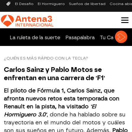
El Desafío
El Hormiguero
Sueños de libertad
Cocina abi
La ruleta de la suerte
Pasapalabra
Tu Cara Me 
¿QUIÉN ES MÁS RÁPIDO CON LA TECLA?
Carlos Sainz y Pablo Motos se
enfrentan en una carrera de 'F1'
El piloto de Fórmula 1, Carlos Sainz, que
afronta nuevos retos esta temporada con
Renault en la pista, ha visitado
'El
Hormiguero 3.0'
, donde ha hablado sobre su
trayectoria en el mundo del motos y cuáles
son sus sueños en un futuro. Además,
Pablo