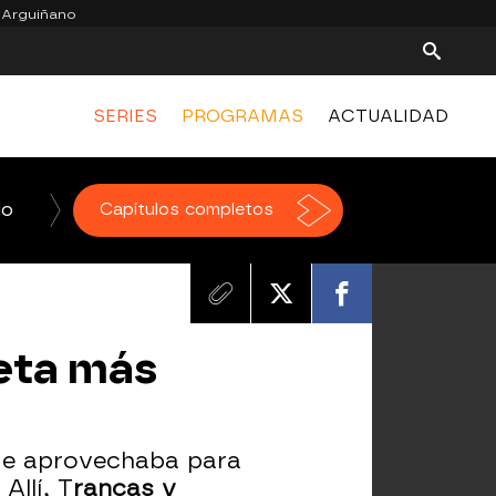
 Arguiñano
SERIES
PROGRAMAS
ACTUALIDAD
do
La Voz
Capítulos completos
Homo Zapping
El Hormiguero
leta más
de aprovechaba para
Allí, T
rancas y