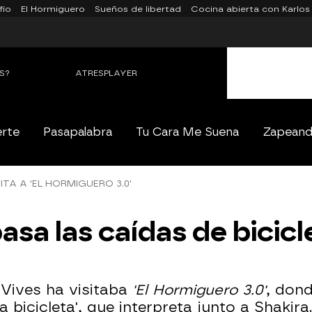
fío
El Hormiguero
Sueños de libertad
Cocina abierta con Karlos
S?
ATRESPLAYER
erte
Pasapalabra
Tu Cara Me Suena
Zapean
ITA A 'EL HORMIGUERO 3.0'
asa las caídas de bicic
 Vives ha visitaba
'El Hormiguero 3.0'
, don
 bicicleta', que interpreta junto a Shakira. 