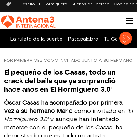
El Desafío
El Hormiguero
Sueños de libertad
Cocina abi
La ruleta de la suerte
Pasapalabra
Tu Cara Me 
POR PRIMERA VEZ COMO INVITADO JUNTO A SU HERMANO
El pequeño de los Casas, todo un
crack del baile que ya sorprendió
hace años en 'El Hormiguero 3.0'
Óscar Casas ha acompañado por primera
vez a su hermano Mario
como invitado en
'El
Hormiguero 3.0'
y aunque han intentado
meterse con el pequeño de los Casas, ha
demostrado que es todo un artista.