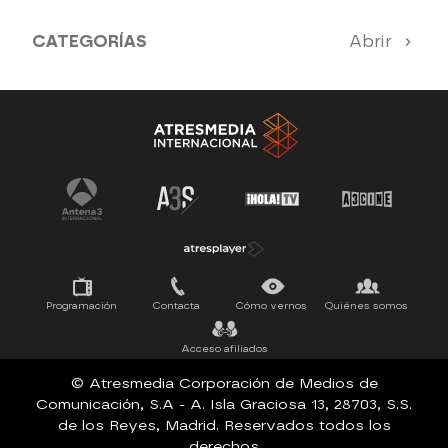
CATEGORÍAS
Abrir
Antena 3 Noticias
El Hormiguero
Tu cara me suena
Pasapalabra
Programación
Contacta
Cómo vernos
Quiénes somos
Acceso afiliados
© Atresmedia Corporación de Medios de
Comunicación, S.A - A. Isla Graciosa 13, 28703, S.S.
de los Reyes, Madrid. Reservados todos los
derechos