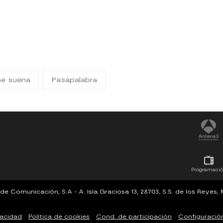
me suena
Pasapalabra
Programaci
Comunicación, S.A - A. Isla Graciosa 13, 28703, S.S. de los Reyes
vacidad
Política de cookies
Cond. de participación
Configuració