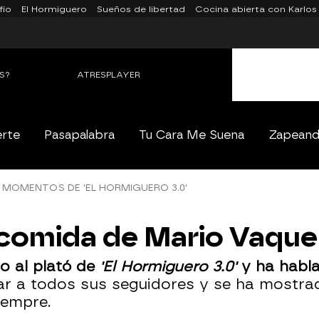
fío
El Hormiguero
Sueños de libertad
Cocina abierta con Karlos
S?
ATRESPLAYER
erte
Pasapalabra
Tu Cara Me Suena
Zapean
MOMENTOS DE 'EL HORMIGUERO 3.0'
e comida de Mario Vaque
o al plató de
'El Hormiguero 3.0'
y ha habl
zar a todos sus seguidores y se ha mostr
iempre.