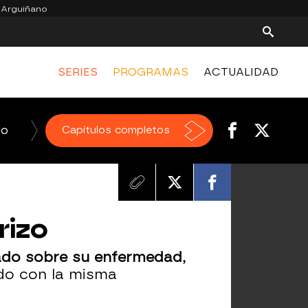
 Arguiñano
SERIES
PROGRAMAS
ACTUALIDAD
do
La Voz
Capítulos completos
Homo Zapping
El Hormiguero
rizo
ado sobre su enfermedad
,
ado con la misma