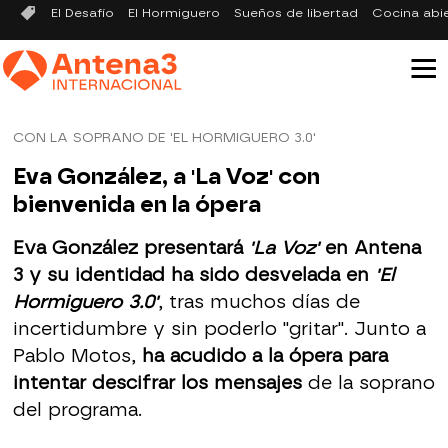
El Desafío
El Hormiguero
Sueños de libertad
Cocina abi
CON LA SOPRANO DE 'EL HORMIGUERO 3.0'
Eva González, a 'La Voz' con
bienvenida en la ópera
Eva González presentará
'La Voz'
en Antena
3 y su identidad ha sido desvelada en
'El
Hormiguero 3.0'
, tras muchos días de
incertidumbre y sin poderlo "gritar". Junto a
Pablo Motos,
ha acudido a la ópera para
intentar descifrar los mensajes
de la soprano
del programa.