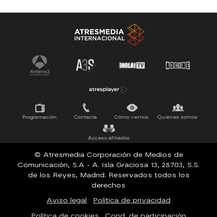
Antena 3 Noticias
El Hormiguero
La Ruleta de la Suerte
Tu cara me suena
Pasapalabra
Programación
Contacta
Cómo vernos
Quiénes somos
Acceso afiliados
© Atresmedia Corporación de Medios de
Comunicación, S.A - A. Isla Graciosa 13, 28703, S.S.
de los Reyes, Madrid. Reservados todos los
derechos
Aviso legal
Política de privacidad
Política de cookies
Cond. de participación