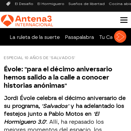
El Desafío
El Hormiguero
Sueños de libertad
Cocina abi
La ruleta de la suerte
Pasapalabra
Tu Cara Me 
ESPECIAL 10 AÑOS DE 'SALVADOS'
Évole: "para el décimo aniversario
hemos salido a la calle a conocer
historias anónimas"
Jordi Évole celebra el décimo aniversario de
su programa,
'Salvados'
y ha adelantado los
festejos junto a Pablo Motos en
'El
Hormiguero 3.0'
. Allí, ha repasado los
mejores momentos del espacio, los