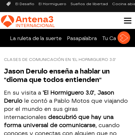
El Desafío
El Hormiguero
Sueños de libertad
Cocina abi
La ruleta de la suerte
Pasapalabra
Tu Cara Me 
CLASES DE COMUNICACIÓN EN 'EL HORMIGUERO 3.0'
Jason Derulo enseña a hablar un
"dioma que todos entienden"
En su visita a
'El Hormiguero 3.0'
,
Jason
Derulo
le contó a Pablo Motos que viajando
por el mundo en sus giras
internacionales
descubrió que hay una
forma universal de comunicarse
, cuando
conoces y conectas con alguien que no