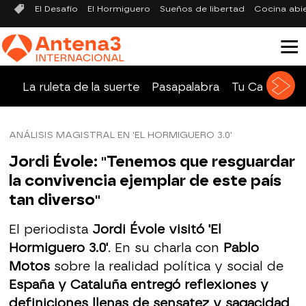
El Desafío
El Hormiguero
Sueños de libertad
Cocina abi
La ruleta de la suerte
Pasapalabra
Tu Cara Me 
ANÁLISIS MAGISTRAL EN 'EL HORMIGUERO 3.0'
Jordi Évole: "Tenemos que resguardar
la convivencia ejemplar de este país
tan diverso"
El periodista
Jordi Évole visitó 'El
Hormiguero 3.0'
. En su charla con
Pablo
Motos
sobre la realidad política y social de
España y Cataluña entregó reflexiones y
definiciones llenas de sensatez y sagacidad
.