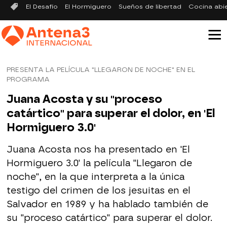
El Desafío
El Hormiguero
Sueños de libertad
Cocina abi
PRESENTA LA PELÍCULA "LLEGARON DE NOCHE" EN EL
PROGRAMA
Juana Acosta y su "proceso
catártico" para superar el dolor, en 'El
Hormiguero 3.0'
Juana Acosta nos ha presentado en 'El
Hormiguero 3.0' la película "Llegaron de
noche", en la que interpreta a la única
testigo del crimen de los jesuitas en el
Salvador en 1989 y ha hablado también de
su "proceso catártico" para superar el dolor.