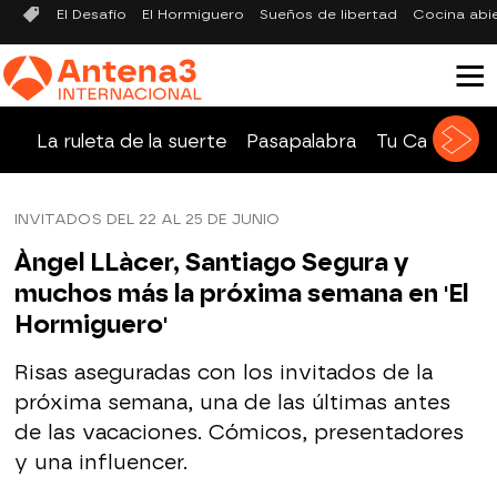
El Desafío
El Hormiguero
Sueños de libertad
Cocina abi
La ruleta de la suerte
Pasapalabra
Tu Cara Me 
INVITADOS DEL 22 AL 25 DE JUNIO
Àngel LLàcer, Santiago Segura y
muchos más la próxima semana en 'El
Hormiguero'
Risas aseguradas con los invitados de la
próxima semana, una de las últimas antes
de las vacaciones. Cómicos, presentadores
y una influencer.