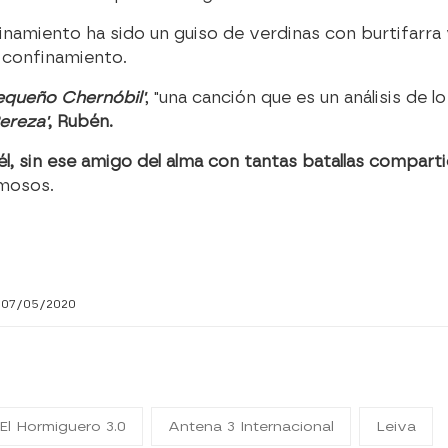
onfinamiento ha sido un guiso de verdinas con burtifarr
 confinamiento.
equeño Chernóbil'
, "una canción que es un análisis de 
Pereza'
, Rubén.
 él, sin ese amigo del alma con tantas batallas comparti
amosos.
 07/05/2020
El Hormiguero 3.0
Antena 3 Internacional
Leiva