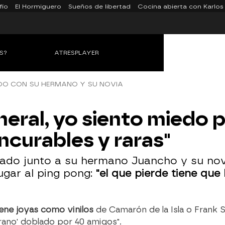
fío
El Hormiguero
Sueños de libertad
Cocina abierta con Karlos
S?
ATRESPLAYER
DO CON SU HERMANO Y SU NOVIA
eneral, yo siento miedo p
curables y raras"
inado junto a su hermano Juancho y su no
ugar al ping pong:
"el que pierde tiene que 
ene joyas como vinilos
de Camarón de la Isla o Frank 
rano' doblado por 40 amigos".