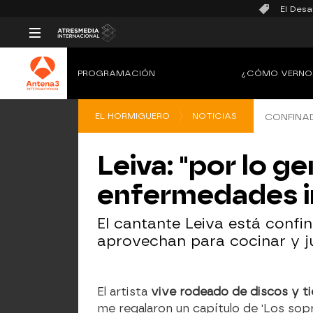
El Desa
PROGRAMACIÓN
¿CÓMO VERNO
EL HORMIGUERO
NOTICIAS
CONFINA
Leiva: "por lo g
enfermedades in
El cantante Leiva está conf
aprovechan para cocinar y j
El artista
vive rodeado de discos y ti
me regalaron un capítulo de 'Los sop