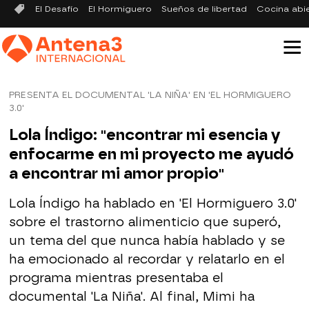
El Desafío
El Hormiguero
Sueños de libertad
Cocina abi
PRESENTA EL DOCUMENTAL 'LA NIÑA' EN 'EL HORMIGUERO
3.0'
Lola Índigo: "encontrar mi esencia y
enfocarme en mi proyecto me ayudó
a encontrar mi amor propio"
Lola Índigo ha hablado en 'El Hormiguero 3.0'
sobre el trastorno alimenticio que superó,
un tema del que nunca había hablado y se
ha emocionado al recordar y relatarlo en el
programa mientras presentaba el
documental 'La Niña'. Al final, Mimi ha