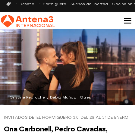
El Desafío
El Hormiguero
Sueños de libertad
Cocina abi
Cristina Pedroche y Dabiz Muñoz | Gtres
INVITADOS DE 'EL HORMIGUERO 3.0' DEL 28 AL 31 DE ENERO
Ona Carbonell, Pedro Cavadas,