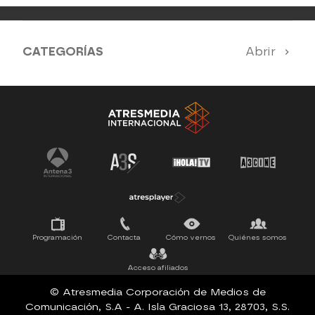
CATEGORÍAS
Abrir
Antena 3 Noticias
El Hormiguero
La Ruleta de la Suerte
Tu cara me suena
Pasapalabra
Programación
Contacta
Cómo vernos
Quiénes somos
Acceso afiliados
© Atresmedia Corporación de Medios de
Comunicación, S.A - A. Isla Graciosa 13, 28703, S.S.