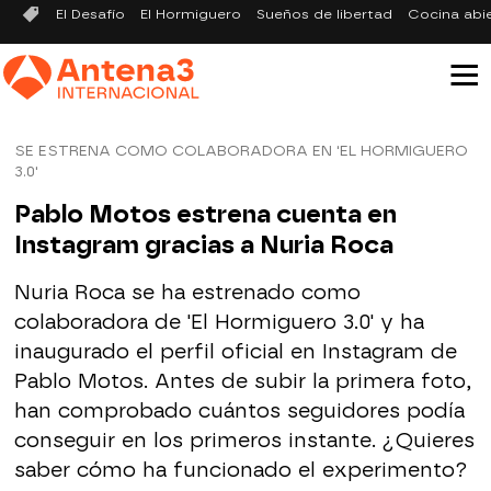
El Desafío
El Hormiguero
Sueños de libertad
Cocina abi
SE ESTRENA COMO COLABORADORA EN 'EL HORMIGUERO
3.0'
Pablo Motos estrena cuenta en
Instagram gracias a Nuria Roca
Nuria Roca se ha estrenado como
colaboradora de 'El Hormiguero 3.0' y ha
inaugurado el perfil oficial en Instagram de
Pablo Motos. Antes de subir la primera foto,
han comprobado cuántos seguidores podía
conseguir en los primeros instante. ¿Quieres
saber cómo ha funcionado el experimento?