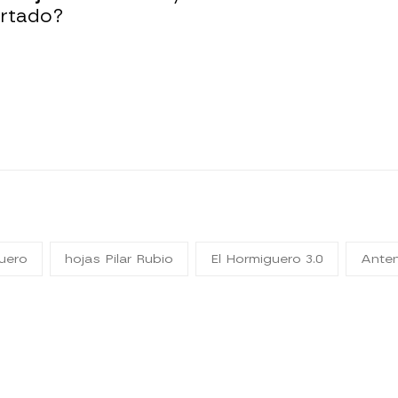
ertado?
guero
hojas Pilar Rubio
El Hormiguero 3.0
Anten