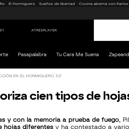
fío
El Hormiguero
Sueños de libertad
Cocina abierta con Karlos
S?
ATRESPLAYER
erte
Pasapalabra
Tu Cara Me Suena
Zapean
CCIÓN EN 'EL HORMIGUERO 3.0'
riza cien tipos de hoja
s y con la memoria a prueba de fuego
, P
e hojas diferentes
y ha contestado a vario