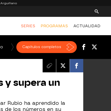
 Arguiñano
SERIES
PROGRAMAS
ACTUALIDAD
do
La Voz
Capítulos completos
Homo Zapping
El Hormiguero
s y supera un
ilar Rubio ha aprendido la
s de los números en su