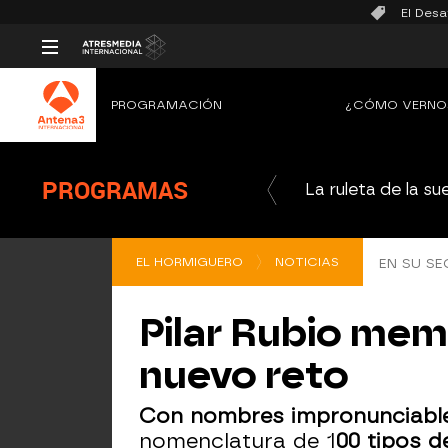
El Desa
PROGRAMACIÓN
¿CÓMO VERNO
PROGRAMAS
La ruleta de la su
EL HORMIGUERO
NOTICIAS
EN SU SE
Pilar Rubio memo
nuevo reto
Con nombres impronunciable
nomenclatura de 1
00 tipos d