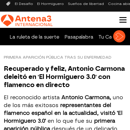
El Desafío
El Hormiguero
Sueños de libertad
Cocina abi
La ruleta de la suerte
Pasapalabra
Tu Cara Me 
PRIMERA APARICIÓN PÚBLICA TRAS SU ENFERMEDAD
Recuperado y feliz, Antonio Carmona
deleitó en 'El Hormiguero 3.0' con
flamenco en directo
El reconocido artista
Antonio Carmona,
uno
de los más exitosos
representantes del
flamenco español en la actualidad, visitó 'El
Hormiguero 3.0'
en lo que fue su
primera
aparición pública
después de un delicado