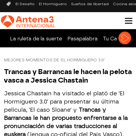
El Desafío
El Hormiguero
Sueños de libertad
Cocina abi
La ruleta de la suerte
Pasapalabra
Tu Cara Me 
MEJORES MOMENTOS DE 'EL HORMIGUERO 3.0'
Trancas y Barrancas le hacen la pelota
vasca a Jessica Chastain
Jessica Chastain ha visitado el plató de 'El
Hormiguero 3.0' para presentar su última
película, 'El caso Sloane' y
Trancas y
Barrancas le han propuesto enfrentarse a la
pronunciación de varias traducciones al
euskera
(lengua co-oficial del País Vasco).