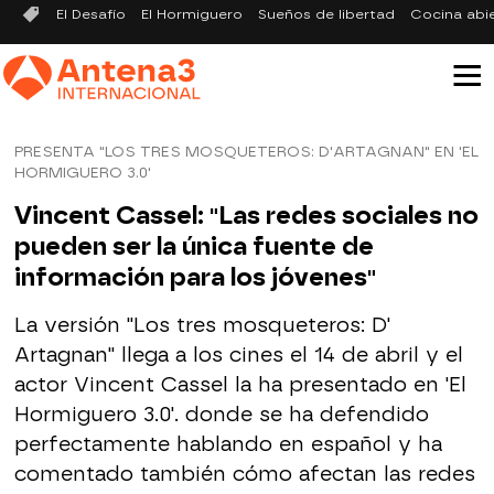
El Desafío
El Hormiguero
Sueños de libertad
Cocina abi
PRESENTA "LOS TRES MOSQUETEROS: D'ARTAGNAN" EN 'EL
HORMIGUERO 3.0'
Vincent Cassel: "Las redes sociales no
pueden ser la única fuente de
información para los jóvenes"
La versión "Los tres mosqueteros: D'
Artagnan" llega a los cines el 14 de abril y el
actor Vincent Cassel la ha presentado en 'El
Hormiguero 3.0'. donde se ha defendido
perfectamente hablando en español y ha
comentado también cómo afectan las redes