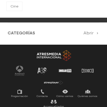
Cine
CATEGORÍAS
Abrir
Antena 3 Noticias
El Hormiguero
Tu cara me suena
Pasapalabra
Programación
Contacta
Cómo vernos
Quiénes somos
Acceso afiliados