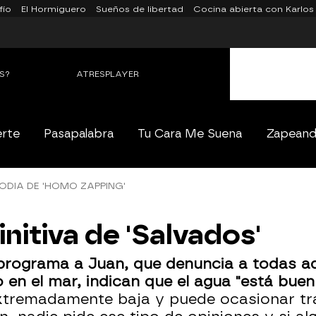
fío
El Hormiguero
Sueños de libertad
Cocina abierta con Karlos
S?
ATRESPLAYER
erte
Pasapalabra
Tu Cara Me Suena
Zapean
ODIA DE 'HOMO ZAPPING'
nitiva de 'Salvados'
 programa a Juan, que denuncia a todas a
 en el mar, indican que el agua "está buen
extremadamente baja y puede ocasionar tr