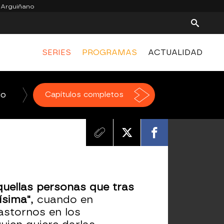
 Arguiñano
SERIES
PROGRAMAS
ACTUALIDAD
do
La Voz
Capítulos completos
Homo Zapping
El Hormiguero
quellas personas que tras
ísima"
, cuando en
astornos en los