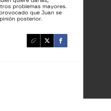
uien quiere darlas,
y otros problemas mayores.
a provocado que Juan se
pinión posterior.