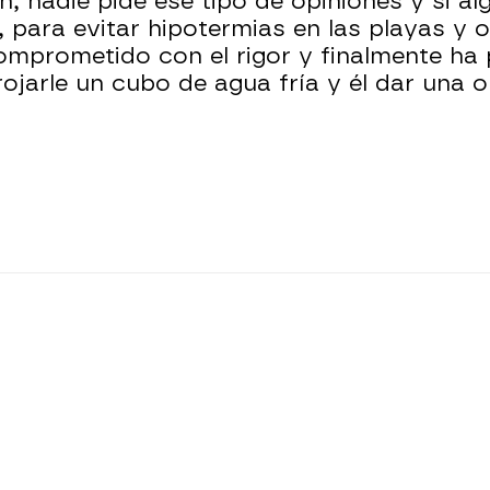
n, nadie pide ese tipo de opiniones y si alg
ad, para evitar hipotermias en las playas 
omprometido con el rigor y finalmente h
ojarle un cubo de agua fría y él dar una o