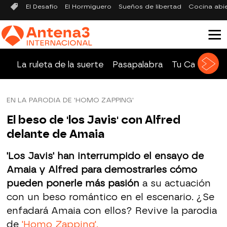
El Desafío
El Hormiguero
Sueños de libertad
Cocina abi
La ruleta de la suerte
Pasapalabra
Tu Cara Me 
EN LA PARODIA DE 'HOMO ZAPPING'
El beso de 'los Javis' con Alfred
delante de Amaia
'Los Javis' han interrumpido el ensayo de
Amaia y Alfred para demostrarles cómo
pueden ponerle más pasión
a su actuación
con un beso romántico en el escenario. ¿Se
enfadará Amaia con ellos? Revive la parodia
de
'Homo Zapping'.