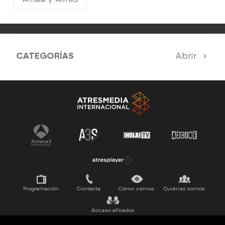
CATEGORÍAS
Abrir
Antena 3 Noticias
El Hormiguero
La Ruleta de la Suerte
Tu cara me suena
Pasapalabra
Programación
Contacta
Cómo vernos
Quiénes somos
Acceso afiliados