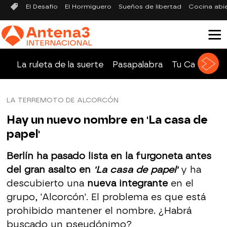
El Desafío
El Hormiguero
Sueños de libertad
Cocina abi
La ruleta de la suerte
Pasapalabra
Tu Cara Me 
LA TERREMOTO DE ALCORCÓN
Hay un nuevo nombre en 'La casa de
papel'
Berlín ha pasado lista en la furgoneta antes
del gran asalto en
'La casa de papel'
y ha
descubierto una
nueva integrante
en el
grupo, 'Alcorcón'. El problema es que está
prohibido mantener el nombre. ¿Habrá
buscado un pseudónimo?