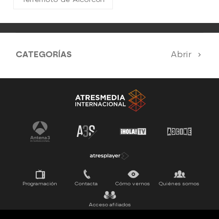
CATEGORÍAS
Abrir
Antena 3 Noticias
El Hormiguero
La Ruleta de la Suerte
Tu cara me suena
Pasapalabra
Programación
Contacta
Cómo vernos
Quiénes somos
Acceso afiliados