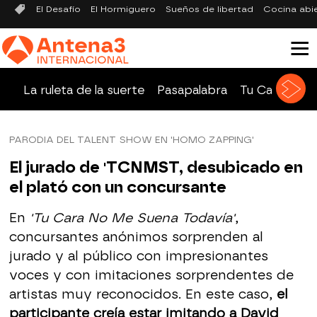
El Desafío
El Hormiguero
Sueños de libertad
Cocina abi
La ruleta de la suerte
Pasapalabra
Tu Cara Me 
PARODIA DEL TALENT SHOW EN 'HOMO ZAPPING'
El jurado de 'TCNMST, desubicado en
el plató con un concursante
En
'Tu Cara No Me Suena Todavía'
,
concursantes anónimos sorprenden al
jurado y al público con impresionantes
voces y con imitaciones sorprendentes de
artistas muy reconocidos. En este caso,
el
participante creía estar imitando a David