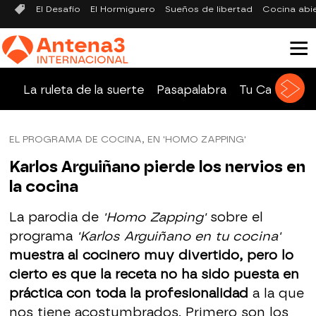
El Desafío
El Hormiguero
Sueños de libertad
Cocina abi
La ruleta de la suerte
Pasapalabra
Tu Cara Me 
EL PROGRAMA DE COCINA, EN 'HOMO ZAPPING'
Karlos Arguiñano pierde los nervios en
la cocina
La parodia de
'Homo Zapping'
sobre el
programa
'Karlos Arguiñano en tu cocina'
muestra al cocinero muy divertido, pero lo
cierto es que la receta no ha sido puesta en
práctica con toda la profesionalidad
a la que
nos tiene acostumbrados. Primero son los