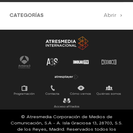
CATEGORÍAS
Abrir
Antena 3 Noticias
El Hormiguero
La Ruleta de la Suerte
Tu cara me suena
Pasapalabra
Programación
Contacta
Cómo vernos
Quiénes somos
Acceso afiliados
© Atresmedia Corporación de Medios de
Comunicación, S.A - A. Isla Graciosa 13, 28703, S.S.
de los Reyes, Madrid. Reservados todos los