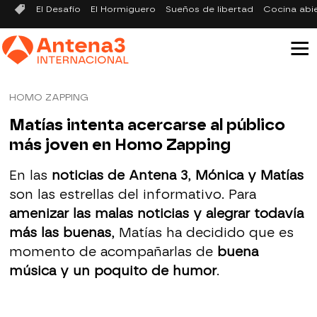
El Desafío
El Hormiguero
Sueños de libertad
Cocina abi
HOMO ZAPPING
Matías intenta acercarse al público
más joven en Homo Zapping
En las
noticias de Antena 3
,
Mónica y Matías
son las estrellas del informativo. Para
amenizar las malas noticias y alegrar todavía
más las buenas
, Matías ha decidido que es
momento de acompañarlas de
buena
música y un poquito de humor
.