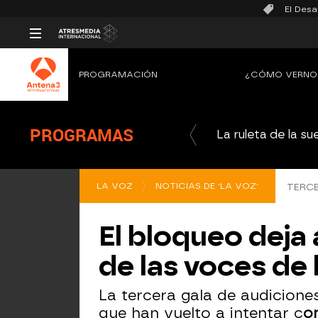
El Desa
PROGRAMACIÓN
¿CÓMO VERNO
PROGRAMAS
La ruleta de la su
LA VOZ
NOTICIAS DE 'LA VOZ'
TERCE
El bloqueo deja 
de las voces de
La tercera gala de audicione
que han vuelto a intentar c
o