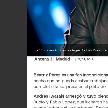
La Voz - Audiciones a ciegas 3 - Luis Fonsi 
Antena 3 | Madrid
| 15/01/2019
Beatriz Pérez es una fan incondicion
hecho que no pueda acabar trabajando
completar la sorpresa en el plató de
Andrés Iwasaki arriesgó y tuvo plen
Rubio y Pablo López, que lucharon hast
puede "robarle si se equivoca". Final