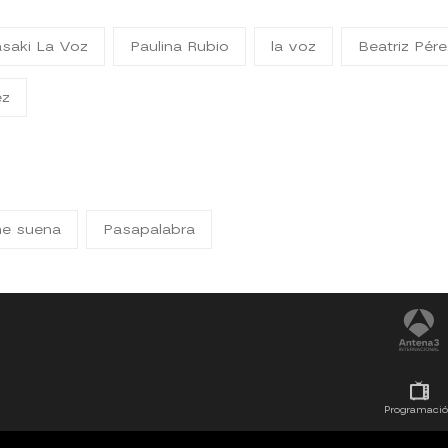
saki La Voz
Paulina Rubio
la voz
Beatriz Pér
ez
me suena
Pasapalabra
Programaci