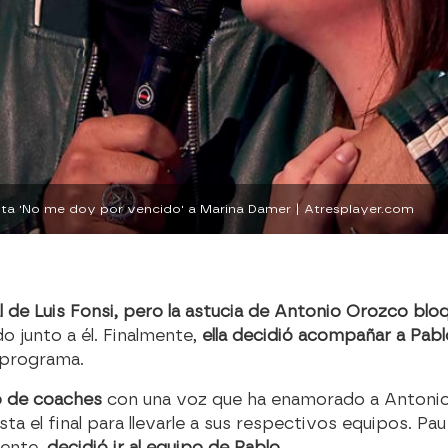
canta 'No me doy por vencido' a Marina Damer | Atresplayer.com
al de Luis Fonsi, pero la astucia de Antonio Orozco bl
 junto a él. Finalmente,
ella decidió acompañar a Pab
l programa.
o de coaches
con una voz que ha enamorado a Antonio O
a el final para llevarle a sus respectivos equipos. Pau
mente,
decidió ir al equipo de Pablo.