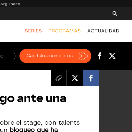
 Arguiñano
SERIES
PROGRAMAS
ACTUALIDAD
do
La Voz
Capítulos completos
Homo Zapping
El Hormiguero
ego ante una
obre el stage, con talents
 un
bloqueo que ha