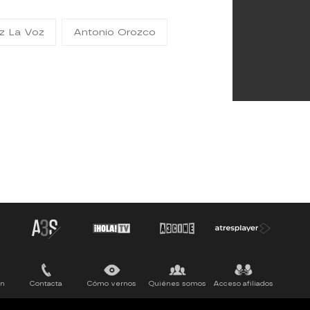
ez La Voz
Antonio Orozco
ón
Contacta
Cómo vernos
Quiénes somos
Acceso afiliados