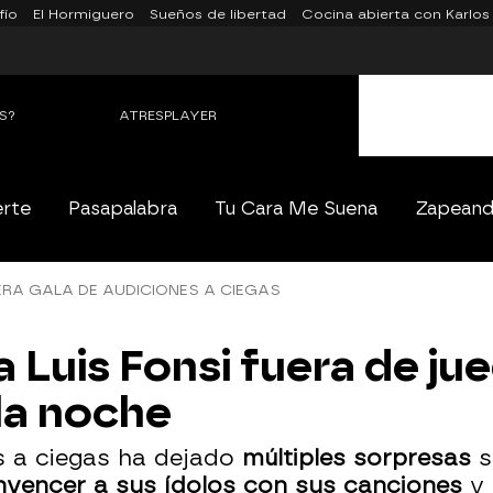
fío
El Hormiguero
Sueños de libertad
Cocina abierta con Karlos
S?
ATRESPLAYER
erte
Pasapalabra
Tu Cara Me Suena
Zapean
RA GALA DE AUDICIONES A CIEGAS
a Luis Fonsi fuera de ju
 la noche
s a ciegas ha dejado
múltiples sorpresas
s
nvencer a sus ídolos con sus canciones
y