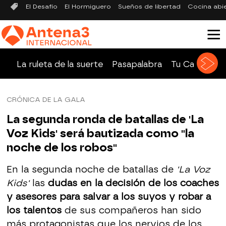
El Desafío
El Hormiguero
Sueños de libertad
Cocina abi
La ruleta de la suerte
Pasapalabra
Tu Cara Me 
CRÓNICA DE LA GALA
La segunda ronda de batallas de 'La
Voz Kids' será bautizada como "la
noche de los robos"
En la segunda noche de batallas de
'La Voz
Kids'
las
dudas en la decisión de los coaches
y asesores para salvar a los suyos y robar a
los talentos
de sus compañeros han sido
más protagonistas que los nervios de los