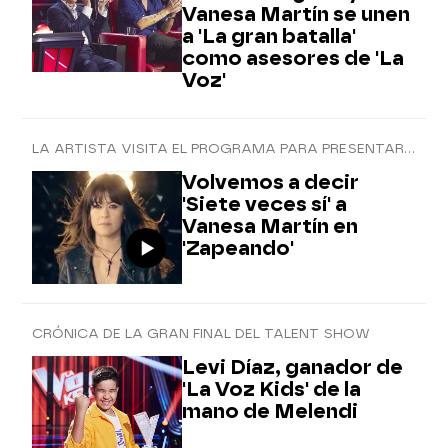
Vanesa Martín se unen
a 'La gran batalla'
como asesores de 'La
Voz'
LA ARTISTA VISITA EL PROGRAMA PARA PRESENTAR LA REEDICIÓN DE SU ÁLBUM
Volvemos a decir
'Siete veces sí' a
Vanesa Martín en
'Zapeando'
CRÓNICA DE LA GRAN FINAL DEL TALENT SHOW
Levi Díaz, ganador de
'La Voz Kids' de la
mano de Melendi