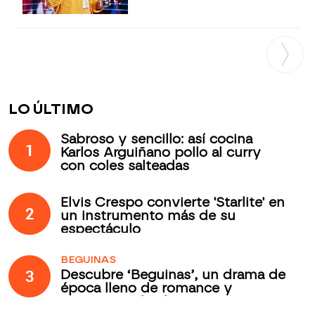
LO ÚLTIMO
Sabroso y sencillo: así cocina
1
Karlos Arguiñano pollo al curry
con coles salteadas
Elvis Crespo convierte 'Starlite' en
2
un instrumento más de su
espectáculo
BEGUINAS
3
Descubre ‘Beguinas’, un drama de
época lleno de romance y
secretos todos los jueves en