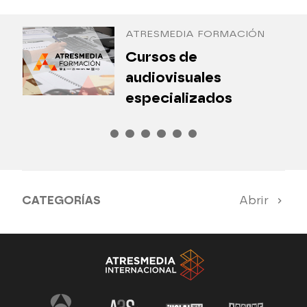
Antena 3 Internacional
ATRESMEDIA FORMACIÓN
¿
Cursos de
P
audiovisuales
especializados
CATEGORÍAS
Abrir
Antena 3 Noticias
El Hormiguero
Tu cara me suena
Pasapalabra