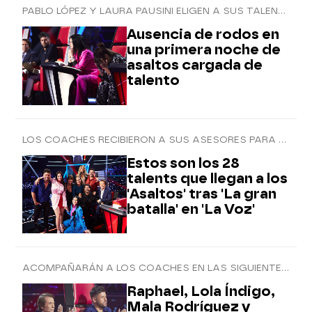
PABLO LÓPEZ Y LAURA PAUSINI ELIGEN A SUS TALENTS PARA LOS DIRECTOS
Ausencia de rodos en
una primera noche de
asaltos cargada de
talento
LOS COACHES RECIBIERON A SUS ASESORES PARA LA SEGUNDA FASE
Estos son los 28
talents que llegan a los
'Asaltos' tras 'La gran
batalla' en 'La Voz'
ACOMPAÑARÁN A LOS COACHES EN LAS SIGUIENTES FASES DEL TALENT
Raphael, Lola Índigo,
Mala Rodríguez y