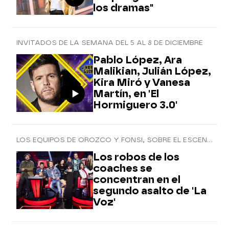
los dramas"
INVITADOS DE LA SEMANA DEL 5 AL 8 DE DICIEMBRE
Pablo López, Ara
Malikian, Julián López,
Kira Miró y Vanesa
Martín, en 'El
Hormiguero 3.0'
LOS EQUIPOS DE OROZCO Y FONSI, SOBRE EL ESCENARIO
Los robos de los
coaches se
concentran en el
segundo asalto de 'La
Voz'