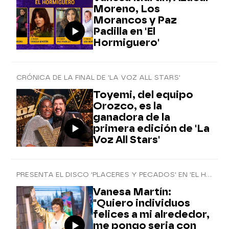
Moreno, Los
Morancos y Paz
Padilla en 'El
Hormiguero'
CRÓNICA DE LA FINAL DE 'LA VOZ ALL STARS'
Toyemi, del equipo
Orozco, es la
ganadora de la
primera edición de 'La
Voz All Stars'
PRESENTA EL DISCO 'PLACERES Y PECADOS' EN 'EL HORMIGUERO 3.0'
Vanesa Martín:
"Quiero individuos
felices a mi alrededor,
me pongo seria con