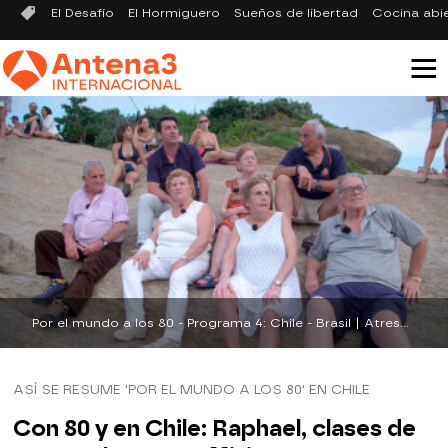
El Desafío
El Hormiguero
Sueños de libertad
Cocina abi
Por el mundo a los 80 - Programa 4: Chile - Brasil | Atresplayer.com
ASÍ SE RESUME 'POR EL MUNDO A LOS 80' EN CHILE
Con 80 y en Chile: Raphael, clases de