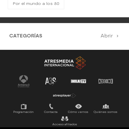
Por el mundo a los 80
CATEGORÍAS
Abrir
Antena 3 Noticias
El Hormiguero
Tu cara me suena
Pasapalabra
Programación
Contacta
Cómo vernos
Quiénes somos
Acceso afiliados