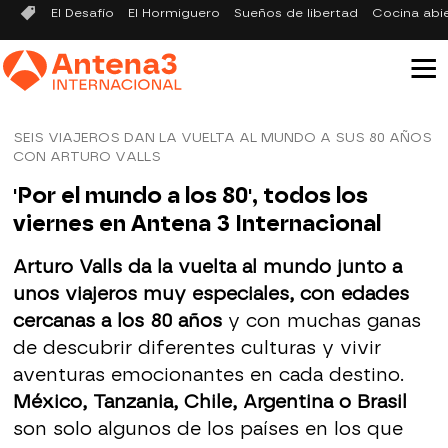
El Desafío
El Hormiguero
Sueños de libertad
Cocina abi
SEIS VIAJEROS DAN LA VUELTA AL MUNDO A SUS 80 AÑOS
CON ARTURO VALLS
'Por el mundo a los 80', todos los
viernes en Antena 3 Internacional
Arturo Valls da la vuelta al mundo junto a
unos viajeros muy especiales, con edades
cercanas a los 80 años
y con muchas ganas
de descubrir diferentes culturas y vivir
aventuras emocionantes en cada destino.
México, Tanzania, Chile, Argentina o Brasil
son solo algunos de los países en los que