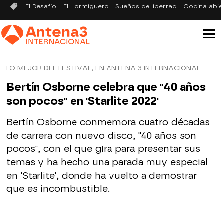
El Desafío
El Hormiguero
Sueños de libertad
Cocina abi
LO MEJOR DEL FESTIVAL, EN ANTENA 3 INTERNACIONAL
Bertín Osborne celebra que "40 años
son pocos" en 'Starlite 2022'
Bertín Osborne conmemora cuatro décadas
de carrera con nuevo disco, "40 años son
pocos", con el que gira para presentar sus
temas y ha hecho una parada muy especial
en 'Starlite', donde ha vuelto a demostrar
que es incombustible.