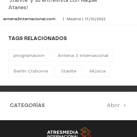
'Starlite' y su entrevista con Raquel
Atanes!
antena3internacional.com
| Madrid | 17/10/2022
TAGS RELACIONADOS
programacion
Antena 3 Internacional
Bertín Osborne
Starlite
Música
CATEGORÍAS
Abrir
Antena 3 Noticias
El Hormiguero
Tu cara me suena
Pasapalabra