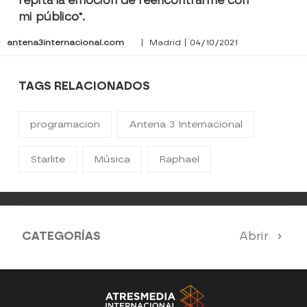
repita la emoción de reencontrarme con
mi público".
antena3internacional.com
| Madrid | 04/10/2021
TAGS RELACIONADOS
programacion
Antena 3 Internacional
Starlite
Música
Raphael
CATEGORÍAS
Abrir
Antena 3 Noticias
El Hormiguero
Tu cara me suena
Pasapalabra