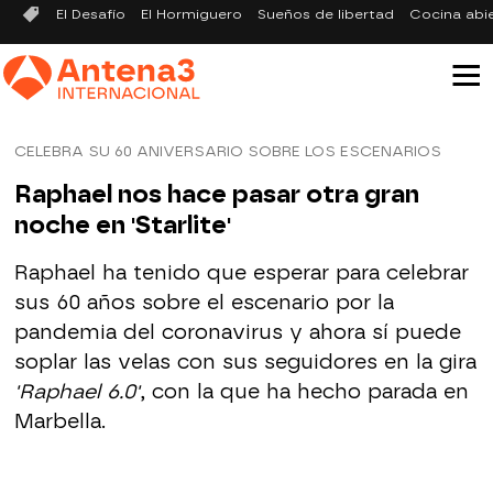
El Desafío
El Hormiguero
Sueños de libertad
Cocina abi
CELEBRA SU 60 ANIVERSARIO SOBRE LOS ESCENARIOS
Raphael nos hace pasar otra gran
noche en 'Starlite'
Raphael ha tenido que esperar para celebrar
sus 60 años sobre el escenario por la
pandemia del coronavirus y ahora sí puede
soplar las velas con sus seguidores en la gira
'Raphael 6.0'
, con la que ha hecho parada en
Marbella.