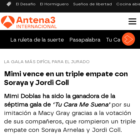
El Desafío
El Hormiguero
Sueños de libertad
Cocina abi
La ruleta de la suerte
Pasapalabra
Tu Cara Me 
LA GALA MÁS DIFÍCIL PARA EL JURADO
Mimi vence en un triple empate con
Soraya y Jordi Coll
Mimi Doblas ha sido la ganadora de la
séptima gala de
‘Tu Cara Me Suena’
por su
imitación a Macy Gray gracias a la votación
de sus compañeros, que rompieron un triple
empate con Soraya Arnelas y Jordi Coll.