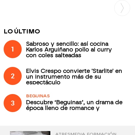
LO ÚLTIMO
Sabroso y sencillo: así cocina
1
Karlos Arguiñano pollo al curry
con coles salteadas
Elvis Crespo convierte 'Starlite' en
2
un instrumento más de su
espectáculo
BEGUINAS
3
Descubre ‘Beguinas’, un drama de
época lleno de romance y
secretos todos los jueves en
Antena 3 Internacional
ATRESMEDIA FORMACIÓN
¿