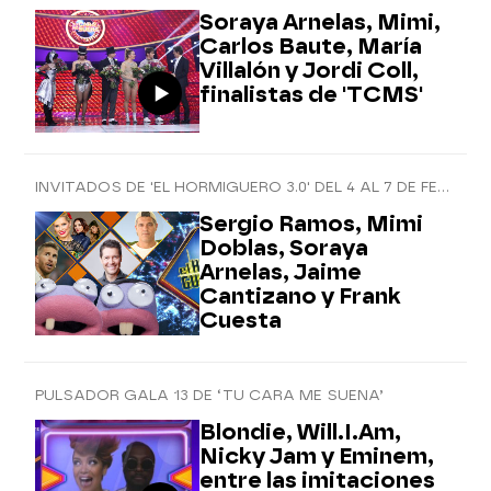
Soraya Arnelas, Mimi,
Carlos Baute, María
Villalón y Jordi Coll,
finalistas de 'TCMS'
INVITADOS DE 'EL HORMIGUERO 3.0' DEL 4 AL 7 DE FEBRERO
Sergio Ramos, Mimi
Doblas, Soraya
Arnelas, Jaime
Cantizano y Frank
Cuesta
PULSADOR GALA 13 DE ‘TU CARA ME SUENA’
Blondie, Will.I.Am,
Nicky Jam y Eminem,
entre las imitaciones