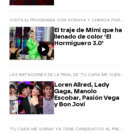
VISITA EL PROGRAMA CON SORAYA Y CHENOA POR LA FINAL DE ‘TCMS’
El traje de Mimi que ha
llenado de color ‘El
Hormiguero 3.0’
LAS IMITACIONES DE LA FINAL DE 'TU CARA ME SUENA'
Loren Allred, Lady
Gaga, Manolo
Escobar, Pasión Vega
y Bon Jovi
'TU CARA ME SUENA' YA TIENE CANDIDATOS AL PREMIO FINAL