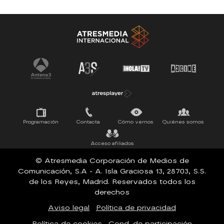
Antena 3 Noticias
El Hormiguero
La Ruleta de la Suerte
Tu cara me suena
Pasapalabra
Programación
Contacta
Cómo vernos
Quiénes somos
Acceso afiliados
© Atresmedia Corporación de Medios de
Comunicación, S.A - A. Isla Graciosa 13, 28703, S.S.
de los Reyes, Madrid. Reservados todos los
derechos
Aviso legal
Política de privacidad
Política de cookies
Cond. de participación