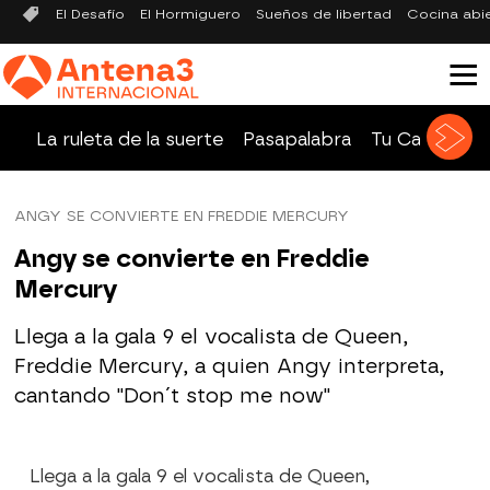
El Desafío
El Hormiguero
Sueños de libertad
Cocina abi
La ruleta de la suerte
Pasapalabra
Tu Cara Me 
ANGY SE CONVIERTE EN FREDDIE MERCURY
Angy se convierte en Freddie
Mercury
Llega a la gala 9 el vocalista de Queen,
Freddie Mercury, a quien Angy interpreta,
cantando "Don´t stop me now"
Llega a la gala 9 el vocalista de Queen,