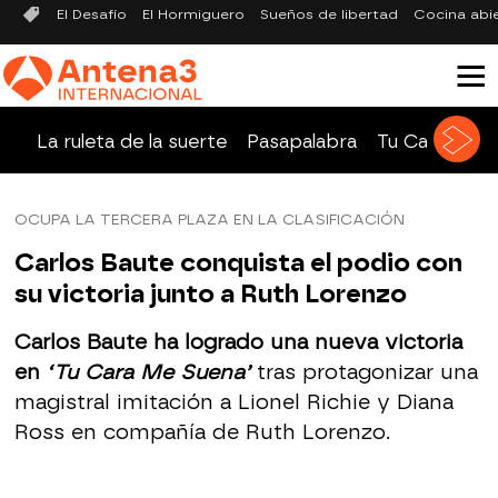
El Desafío
El Hormiguero
Sueños de libertad
Cocina abi
La ruleta de la suerte
Pasapalabra
Tu Cara Me 
OCUPA LA TERCERA PLAZA EN LA CLASIFICACIÓN
Carlos Baute conquista el podio con
su victoria junto a Ruth Lorenzo
Carlos Baute ha logrado una nueva victoria
en
‘Tu Cara Me Suena’
tras protagonizar una
magistral imitación a Lionel Richie y Diana
Ross en compañía de Ruth Lorenzo.