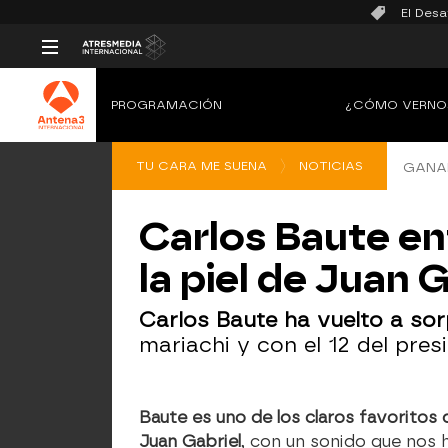
El Desa
PROGRAMACIÓN
¿CÓMO VERNO
TU CARA ME SUENA
NOTICIAS
GANAD
Carlos Baute ent
la piel de Juan 
Carlos Baute ha vuelto a sor
mariachi y con el 12 del pre
Baute es uno de los claros favoritos d
Juan Gabriel
, con un sonido que nos 