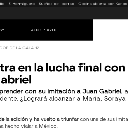
fío
El Hormiguero
Sueños de libertad
Cocina abierta con Karlos
S?
ATRESPLAYER
OR DE LA GALA 12
ra en la lucha final con 
Gabriel
prender con su imitación a Juan Gabriel
, 
sidente. ¿Logrará alcanzar a María, Soraya
e la edición y ha vuelto a triunfar
con una de sus imitac
ha hecho viajar a México.