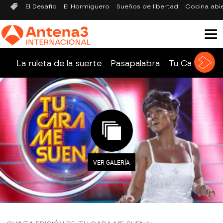
El Desafío
El Hormiguero
Sueños de libertad
Cocina abi
La ruleta de la suerte
Pasapalabra
Tu Cara Me 
VER GALERÍA