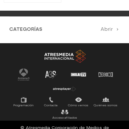
CATEGORÍAS
Abrir
Antena 3 Noticias
El Hormiguero
La Ruleta de la Suerte
Tu cara me suena
Pasapalabra
Programación
Contacta
Cómo vernos
Quiénes somos
Acceso afiliados
© Atresmedia Corporación de Medios de