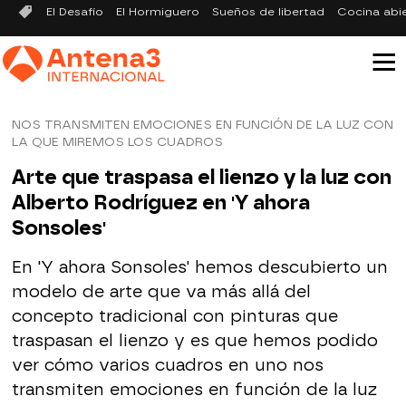
El Desafío
El Hormiguero
Sueños de libertad
Cocina abi
NOS TRANSMITEN EMOCIONES EN FUNCIÓN DE LA LUZ CON
LA QUE MIREMOS LOS CUADROS
Arte que traspasa el lienzo y la luz con
Alberto Rodríguez en 'Y ahora
Sonsoles'
En 'Y ahora Sonsoles' hemos descubierto un
modelo de arte que va más allá del
concepto tradicional con pinturas que
traspasan el lienzo y es que hemos podido
ver cómo varios cuadros en uno nos
transmiten emociones en función de la luz