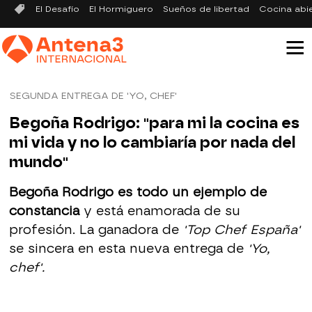
El Desafío
El Hormiguero
Sueños de libertad
Cocina abi
SEGUNDA ENTREGA DE 'YO, CHEF'
Begoña Rodrigo: "para mi la cocina es
mi vida y no lo cambiaría por nada del
mundo"
Begoña Rodrigo es todo un ejemplo de
constancia
y está enamorada de su
profesión. La ganadora de
'Top Chef España'
se sincera en esta nueva entrega de
'Yo,
chef'.