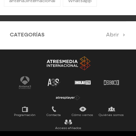
antena3internacional
Whatsapp
CATEGORÍAS
Abrir
Antena 3 Noticias
El Hormiguero
Tu cara me suena
Pasapalabra
Programación
Contacta
Cómo vernos
Quiénes somos
Acceso afiliados