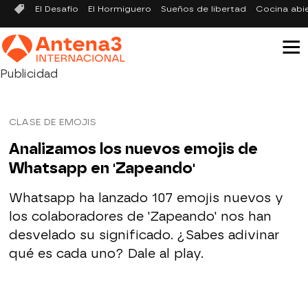
El Desafío
El Hormiguero
Sueños de libertad
Cocina abi
Publicidad
CLASE DE EMOJIS
Analizamos los nuevos emojis de
Whatsapp en 'Zapeando'
Whatsapp ha lanzado 107 emojis nuevos y
los colaboradores de 'Zapeando' nos han
desvelado su significado. ¿Sabes adivinar
qué es cada uno? Dale al play.