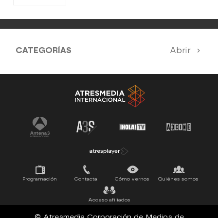
CATEGORÍAS
Abrir
Antena 3 Noticias
El Hormiguero
La Ruleta de la Suerte
Tu cara me suena
Pasapalabra
Programación
Contacta
Cómo vernos
Quiénes somos
Acceso afiliados
© Atresmedia Corporación de Medios de