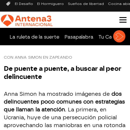
El Desafío
El Hormiguero
Sueños de libertad
Cocina abi
La ruleta de la suerte
Pasapalabra
Tu Cara Me 
CON ANNA SIMON EN ZAPEANDO
De puente a puente, a buscar al peor
delincuente
Anna Simon ha mostrado imágenes de
dos
delincuentes poco comunes con estrategias
que llaman la atención
. La primera, en
Ucrania, huye de una persecución policial
aprovechando las maniobras en una rotonda