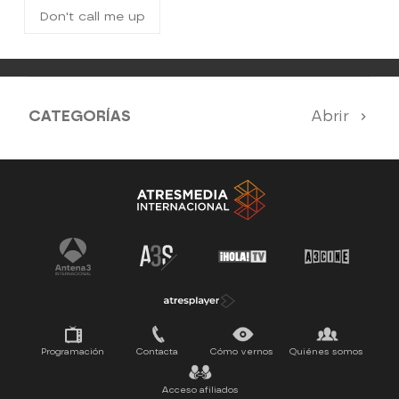
Don't call me up
CATEGORÍAS
Abrir
Antena 3 Noticias
El Hormiguero
Tu cara me suena
Pasapalabra
Programación
Contacta
Cómo vernos
Quiénes somos
Acceso afiliados