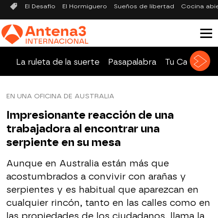
El Desafío
El Hormiguero
Sueños de libertad
Cocina abi
La ruleta de la suerte
Pasapalabra
Tu Cara Me 
EN UNA OFICINA DE AUSTRALIA
Impresionante reacción de una
trabajadora al encontrar una
serpiente en su mesa
Aunque en Australia están más que
acostumbrados a convivir con arañas y
serpientes y es habitual que aparezcan en
cualquier rincón, tanto en las calles como en
las propiedades de los ciudadanos, llama la