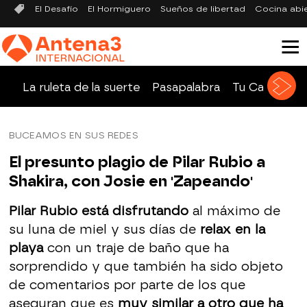
El Desafío
El Hormiguero
Sueños de libertad
Cocina abi
La ruleta de la suerte
Pasapalabra
Tu Cara Me 
BUCEAMOS EN SUS REDES
El presunto plagio de Pilar Rubio a
Shakira, con Josie en 'Zapeando'
Pilar Rubio está disfrutando
al máximo de
su luna de miel y sus días de
relax en la
playa
con un traje de baño que ha
sorprendido y que también ha sido objeto
de comentarios por parte de los que
aseguran que es
muy similar a otro que ha