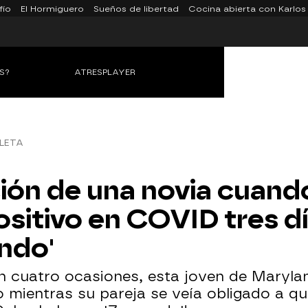
fío
El Hormiguero
Sueños de libertad
Cocina abierta con Karlos
S?
ATRESPLAYER
LETA
ción de una novia cuand
sitivo en COVID tres dí
ndo'
en cuatro ocasiones, esta joven de Maryla
 mientras su pareja se veía obligado a q