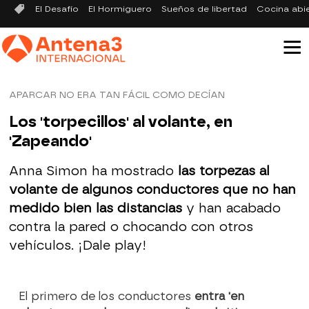
El Desafío
El Hormiguero
Sueños de libertad
Cocina abi
APARCAR NO ERA TAN FÁCIL COMO DECÍAN
Los 'torpecillos' al volante, en
'Zapeando'
Anna Simon ha mostrado
las torpezas al
volante de algunos conductores que no han
medido bien las distancias
y han acabado
contra la pared o chocando con otros
vehículos. ¡Dale play!
El primero de los conductores
entra 'en