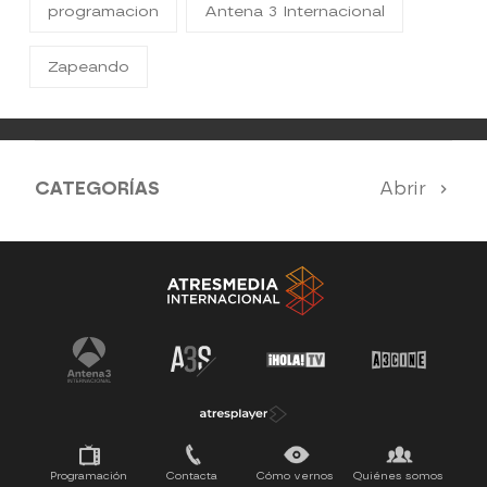
programacion
Antena 3 Internacional
Zapeando
CATEGORÍAS
Abrir
Antena 3 Noticias
El Hormiguero
Tu cara me suena
Pasapalabra
Programación
Contacta
Cómo vernos
Quiénes somos