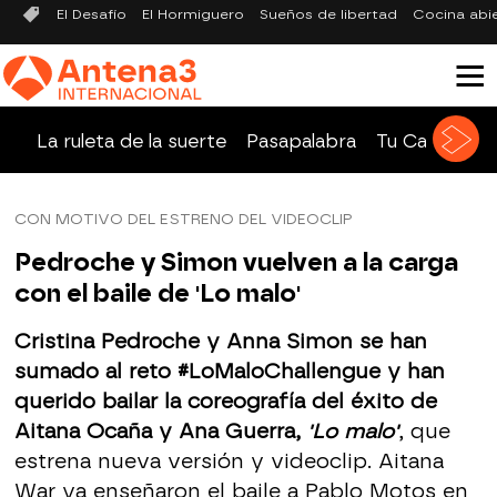
El Desafío
El Hormiguero
Sueños de libertad
Cocina abi
La ruleta de la suerte
Pasapalabra
Tu Cara Me 
CON MOTIVO DEL ESTRENO DEL VIDEOCLIP
Pedroche y Simon vuelven a la carga
con el baile de 'Lo malo'
Cristina Pedroche y Anna Simon se han
sumado al reto #LoMaloChallengue y han
querido bailar la coreografía del éxito de
Aitana Ocaña y Ana Guerra,
'Lo malo'
, que
estrena nueva versión y videoclip. Aitana
War ya enseñaron el baile a Pablo Motos en