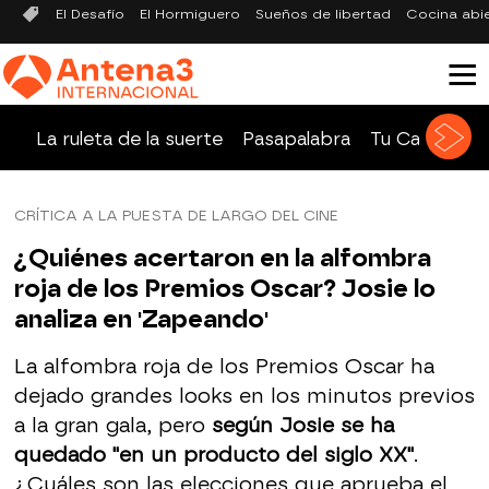
El Desafío
El Hormiguero
Sueños de libertad
Cocina abi
La ruleta de la suerte
Pasapalabra
Tu Cara Me 
CRÍTICA A LA PUESTA DE LARGO DEL CINE
¿Quiénes acertaron en la alfombra
roja de los Premios Oscar? Josie lo
analiza en 'Zapeando'
La alfombra roja de los Premios Oscar ha
dejado grandes looks en los minutos previos
a la gran gala, pero
según Josie se ha
quedado "en un producto del siglo XX"
.
¿Cuáles son las elecciones que aprueba el