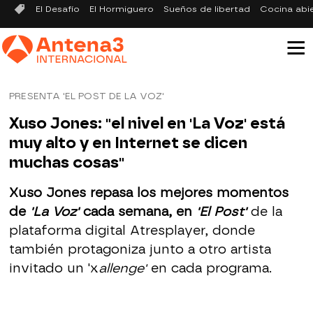
El Desafío
El Hormiguero
Sueños de libertad
Cocina abi
PRESENTA 'EL POST DE LA VOZ'
Xuso Jones: "el nivel en 'La Voz' está
muy alto y en Internet se dicen
muchas cosas"
Xuso Jones repasa los mejores momentos
de
'La Voz'
cada semana, en
'El Post'
de la
plataforma digital Atresplayer, donde
también protagoniza junto a otro artista
invitado un 'x
allenge'
en cada programa.