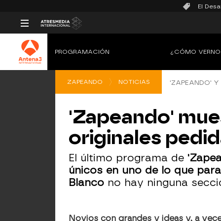
El Desa
PROGRAMACIÓN
¿CÓMO VERNO
ZAPEANDO
NOTICIAS
'ZAPEANDO' Y
'Zapeando' mue
originales pedi
El último programa de
'Zapea
únicos en uno de lo que para
Blanco
no hay ninguna secció
Novios con grandes y ideas y, a vec