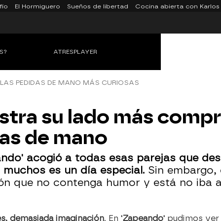
fío
El Hormiguero
Sueños de libertad
Cocina abierta con Karlos
S?
ATRESPLAYER
 LAS PEDIDAS DE MANO MÁS CURIOSAS
stra su lado más comp
das de mano
ndo' acogió a todas esas parejas que dese
 muchos es un día especial.
Sin embargo, 
n que no contenga humor y está no iba a 
es, demasiada imaginación
. En
'Zapeando'
pudimos ver